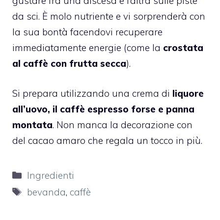
gustare fra una discesa e l’altra sulle piste
da sci.
È molo nutriente e vi sorprenderà con
la sua bontà facendovi recuperare
immediatamente energie (come la
crostata
al caffè con frutta secca
).
Si prepara utilizzando una crema di
liquore
all’uovo, il caffè espresso forse e panna
montata
. Non manca la decorazione con
del cacao amaro che regala un tocco in più.
Categorie
Ingredienti
Tag
bevanda
,
caffè