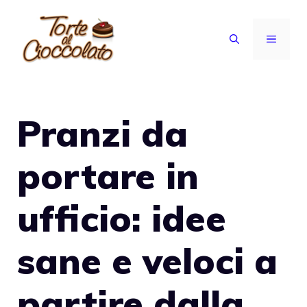
Vai
al
MENU
contenuto
Pranzi da
portare in
ufficio: idee
sane e veloci a
partire dalla