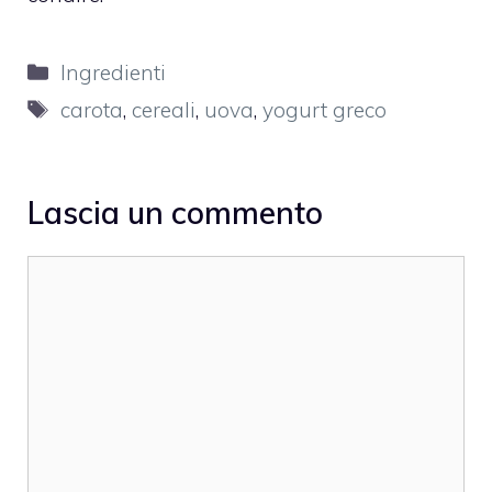
Categorie
Ingredienti
Tag
carota
,
cereali
,
uova
,
yogurt greco
Lascia un commento
Commento