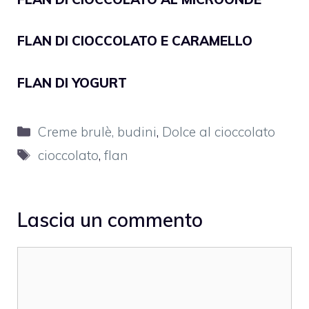
FLAN DI CIOCCOLATO E CARAMELLO
FLAN DI YOGURT
Categorie
Creme brulè, budini
,
Dolce al cioccolato
Tag
cioccolato
,
flan
Lascia un commento
Commento