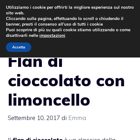
Vai
Utilizziamo i cookie per offrirti la migliore esperienza sul nostro
sito web.
al
MENU
Cliccando sulla pagina, effettuando lo scroll o chiudendo il
contenuto
banner, presti il consenso all’uso di tutti i cookie
Puoi scoprire di più su quali cookie stiamo utilizzando o come
disattivarli nelle
impostazioni
Accetta
Flan di
cioccolato con
limoncello
Settembre 10, 2017
di
Emma
Il
flan di cioccolato
è un classico della