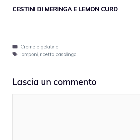
CESTINI DI MERINGA E LEMON CURD
Categorie
Creme e gelatine
Tag
lamponi
,
ricetta casalinga
Lascia un commento
Commento