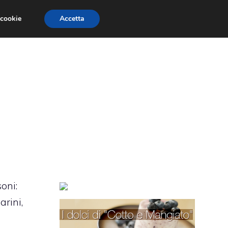
 cookie
Accetta
TORTE PER BAMBINI
TORTE DECORATE
oni:
arini,