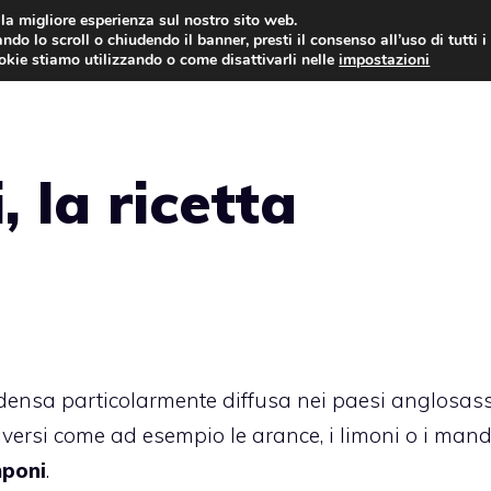
i la migliore esperienza sul nostro sito web.
ndo lo scroll o chiudendo il banner, presti il consenso all’uso di tutti i
ookie stiamo utilizzando o come disattivarli nelle
impostazioni
TORTE AL CIOCCOLATO
TORTE CLASSICHE
 la ricetta
densa particolarmente diffusa nei paesi anglosass
versi come ad esempio le arance, i limoni o i mand
mponi
.