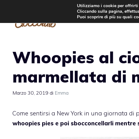
Vai
Utilizziamo i cookie per offrirt
Cliccando sulla pagina, effettua
al
Puoi scoprire di più su quali c
contenuto
Whoopies al ci
marmellata di 
Marzo 30, 2019
di
Emma
Come sentirsi a New York in una giornata di pr
whoopies pies e poi sbocconcellarli mentre