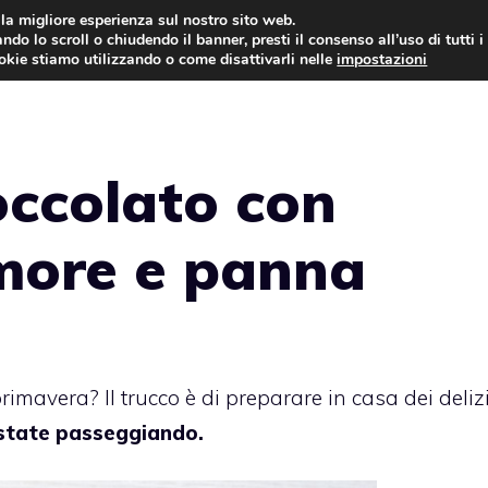
i la migliore esperienza sul nostro sito web.
ndo lo scroll o chiudendo il banner, presti il consenso all’uso di tutti i
ookie stiamo utilizzando o come disattivarli nelle
impostazioni
TORTE AL CIOCCOLATO
TORTE CLASSICHE
occolato con
more e panna
imavera? Il trucco è di preparare in casa dei deliz
 state passeggiando.