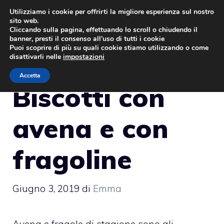
Vai
Utilizziamo i cookie per offrirti la migliore esperienza sul nostro
sito web.
al
MENU
Cliccando sulla pagina, effettuando lo scroll o chiudendo il
contenuto
banner, presti il consenso all’uso di tutti i cookie
Puoi scoprire di più su quali cookie stiamo utilizzando o come
disattivarli nelle
impostazioni
Accetta
Biscotti con
avena e con
fragoline
Giugno 3, 2019
di
Emma
Avena e fragole di stagione sono gli