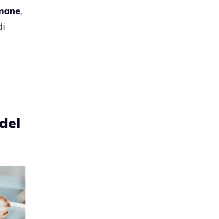
omane
,
di
 del