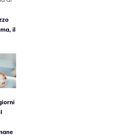
zzo
ma, il
giorni
l
omane