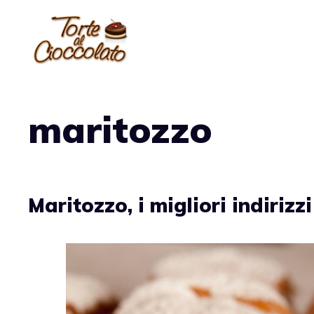
Vai
al
contenuto
maritozzo
Maritozzo, i migliori indiriz