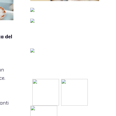
a del
un
ce.
anti