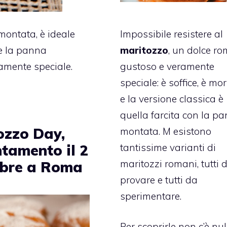
Impossibile resistere al
 montata, è ideale
maritozzo
, un dolce r
te la panna
gustoso e veramente
amente speciale.
speciale: è soffice, è mo
e la versione classica è
quella farcita con la p
ozzo Day,
montata. M esistono
tantissime varianti di
tamento il 2
maritozzi romani, tutti 
bre a Roma
provare e tutti da
sperimentare.
Per scoprirle non c’è nul