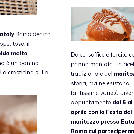
ataly
Roma dedica
ppetitoso, il
bida molto
Dolce, soffice e farcito c
ma è un panino
panna montata. La rice
lla crosticina sulla
tradizionale del
marito
storia, ma ne esistono
tantissime varietà diver
appuntamento
dal 5 al
aprile con la Festa del
maritozzo presso Eata
Roma cui parteciperan