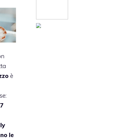
on
tta
zzo
è
se:
 7
ly
no le