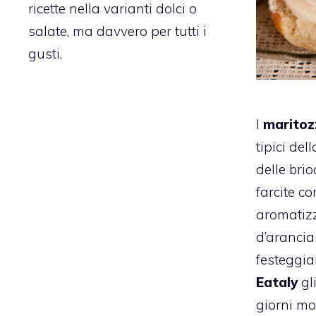
ricette nella varianti dolci o
salate, ma davvero per tutti i
gusti.
I
maritoz
tipici del
delle bri
farcite c
aromatizz
d’arancia 
festeggi
Eataly
gl
giorni mo