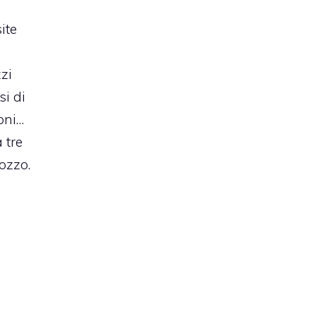
ite
zzi
si di
oni…
 tre
ozzo.