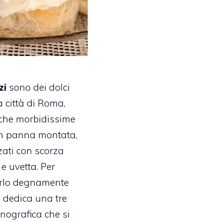
zi
sono dei dolci
la città di Roma,
oche morbidissime
on panna montata,
ati con scorza
e uvetta. Per
arlo degnamente
i dedica una tre
nografica che si