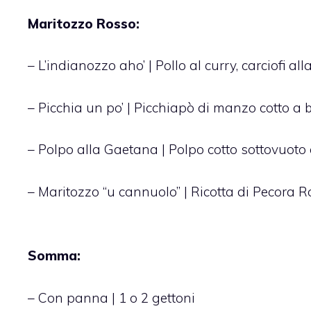
Maritozzo Rosso:
– L’indianozzo aho’ | Pollo al curry, carciofi a
– Picchia un po’ | Picchiapò di manzo cotto a 
– Polpo alla Gaetana | Polpo cotto sottovuoto co
– Maritozzo “u cannuolo” | Ricotta di Pecora R
Somma:
– Con panna | 1 o 2 gettoni