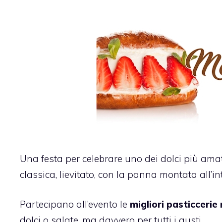
Una festa per celebrare uno dei dolci più amat
classica, lievitato, con la panna montata all’in
Partecipano all’evento le
migliori pasticceri
dolci o salate, ma davvero per tutti i gusti.