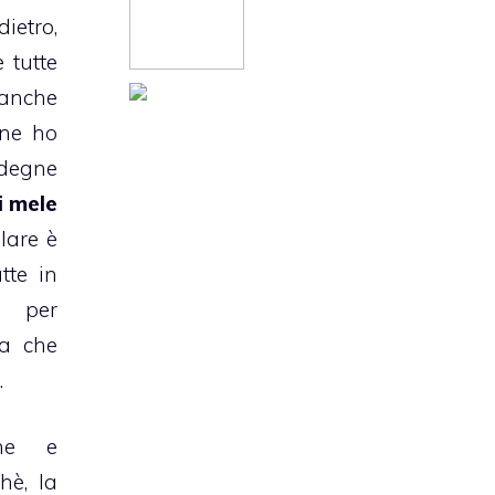
dietro,
 tutte
 anche
ne ho
 degne
i mele
olare è
tte in
 per
za che
.
one e
hè, la