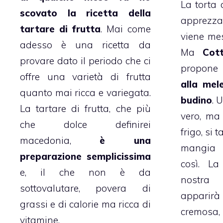
La
torta 
scovato la ricetta della
apprezzat
tartare di
frutta
. Mai come
viene me
adesso è una ricetta da
Ma
Cot
provare dato il periodo che ci
propone
offre una varietà di frutta
alla mel
quanto mai ricca e variegata.
budino
. 
La tartare di
frutta
, che più
vero, ma
che dolce definirei
frigo, si 
macedonia,
è una
mangia 
preparazione semplicissima
così. La
e, il che non è da
nostr
sottovalutare, povera di
appari
grassi e di calorie ma ricca di
cremosa,
vitamine.