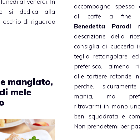
 lunedì al venerdì. In
accompagno spesso 
e si dedica alla
al caffè a fine p
n occhio di riguardo
Benedetta Parodi
ne
descrizione della rice
consiglia di cuocerla 
teglia rettangolare, ed
preferisco, almeno ri
alle tortiere rotonde, 
 e mangiato,
perchè, sicurament
 di mele
mania, ma prefer
o
ritrovarmi in mano una
ben squadrata e comp
Non prendetemi per pa