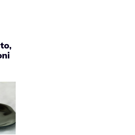
to,
oni