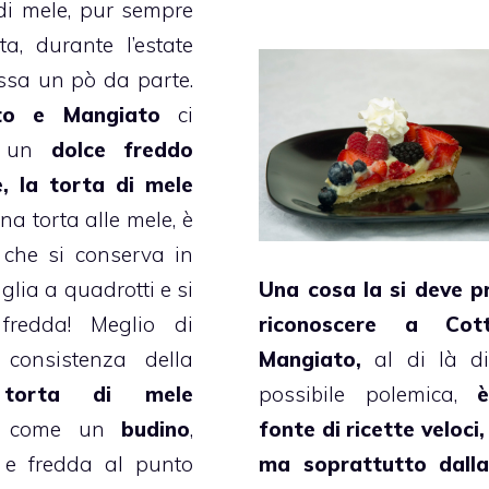
di mele
, pur sempre
a, durante l’estate
ssa un pò da parte.
to e Mangiato
ci
 un
dolce freddo
e, la
torta di mele
Una torta alle mele, è
 che
si conserva in
taglia a quadrotti e si
Una cosa la si deve p
fredda!
Meglio di
riconoscere a
Cot
 consistenza della
Mangiato
,
al di là di
a
torta di mele
possibile polemica,
rà come un
budino
,
fonte di ricette veloci, 
 e fredda al punto
ma soprattutto dalla