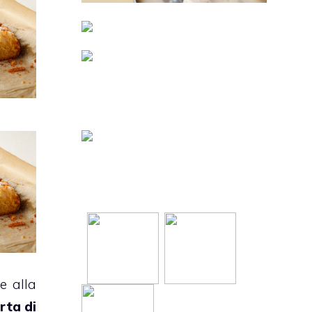
e alla
rta di