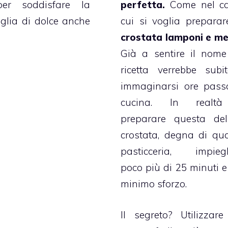
per soddisfare la
perfetta.
Come nel ca
glia di dolce anche
cui si voglia prepara
crostata
lamponi e me
Già a sentire il nome
ricetta verrebbe sub
immaginarsi ore pass
cucina. In realt
preparare questa del
crostata
, degna di qua
pasticceria, impiegh
poco più di 25 minuti e 
minimo sforzo.
Il segreto? Utilizzare