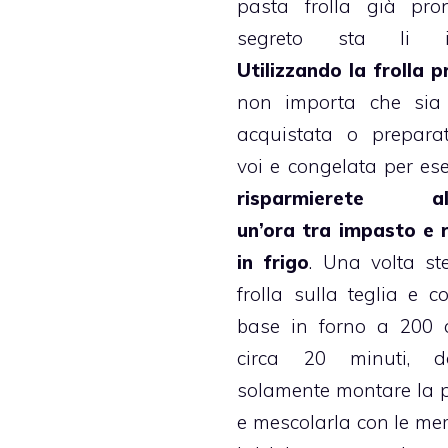
pasta frolla
già pron
segreto sta li inf
Utilizzando la
frolla
pr
non importa che sia 
acquistata o prepara
voi e congelata per es
risparmierete al
un’ora tra impasto e 
in frigo
. Una volta st
frolla sulla teglia e co
base in forno a 200 
circa 20 minuti, do
solamente montare la
e mescolarla con le me