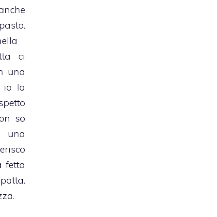
anche
asto.
lla
tta ci
in una
 io la
spetto
non so
e una
isco
 fetta
atta.
zza.