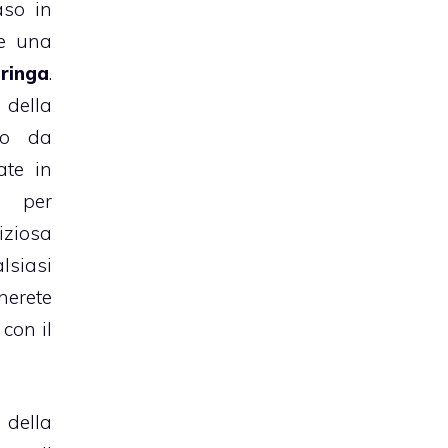
so in
re una
ringa
.
 della
ito da
ate in
à per
iziosa
lsiasi
erete
con il
 della