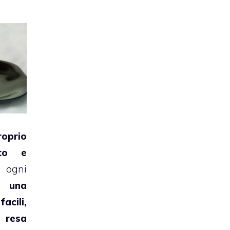
roprio
to e
 ogni
è una
facili,
 resa