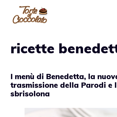
Vai
al
contenuto
ricette benedet
I menù di Benedetta, la nuov
trasmissione della Parodi e 
sbrisolona