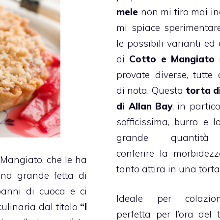
mele
non mi tiro mai in
mi spiace sperimentare
le possibili varianti ed
di
Cotto e Mangiato
provate diverse, tutte
di nota. Questa
torta d
di Allan Bay
, in partic
sofficissima, burro e la
grande quantità
conferire la morbidez
 Mangiato
, che le ha
tanto attira in una
torta
na grande fetta di
anni di cuoca e ci
Ideale per colazi
ulinaria dal titolo
“I
perfetta per l’ora del t