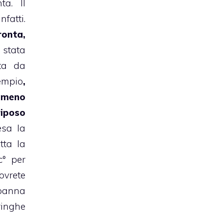
ta. Il
atti.
onta,
stata
ta da
empio
,
meno
riposo
esa la
tta la
c° per
vrete
 panna
ringhe