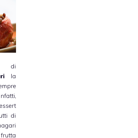
a di
ri
la
empre
fatti,
ssert
tti di
gari
frutta