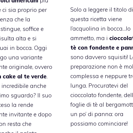
olci americani
più
Solo a leggere il titolo d
 ci sia proprio per
questa ricetta viene
tenza che la
l’acquolina in bocca…lo
stingue, soffice e
ammetto, ma i
cioccolat
isulta alta e si
tè con fondente e pan
quai in bocca. Oggi
sono davvero squisiti! L
ngo una variante
preparazione non è mo
te originale, ovvero
complessa e neppure t
n cake al te verde
.
lunga. Procuratevi del
è incredibile anche
cioccolato fondente, del
rimo sguardo? Il suo
foglie di tè al bergamot
ceso la rende
un po’ di panna: ora
te invitante e dopo
possiamo cominciare!
non resta che