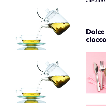
allietare 
Dolce
ciocco