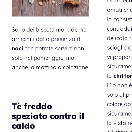
Uno dei
d
amati che
la consis
contraddi
Sono dei biscotti morbidi, ma
delicata r
arricchiti dalla presenza di
scioglie 
noci
che potrete servire non
vi propo
solo nel pomeriggio, ma
sicuramen
anche la mattina a colazione.
la
chiffo
E’ o non 
solo al p
colore ac
Tè freddo
sicuramen
speziato contro il
la vista 
caldo