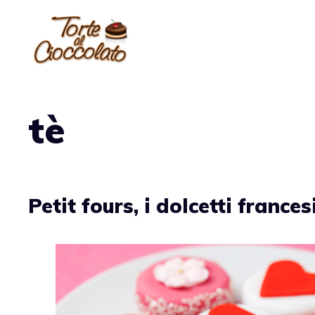
Vai
al
contenuto
tè
Petit fours, i dolcetti francesi