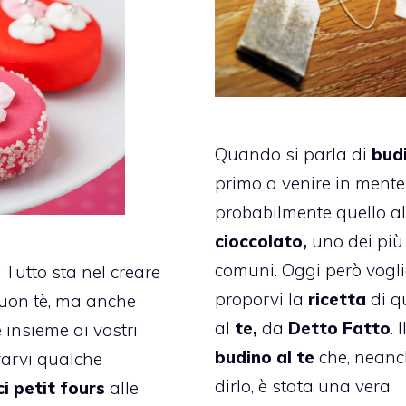
Quando si parla di
budi
primo a venire in mente
probabilmente quello a
cioccolato,
uno dei più
comuni. Oggi però vogl
 Tutto sta nel creare
proporvi la
ricetta
di q
buon tè, ma anche
al
te,
da
Detto Fatto
. I
 insieme ai vostri
budino al te
che, neanc
 farvi qualche
dirlo, è stata una vera
ci petit fours
alle