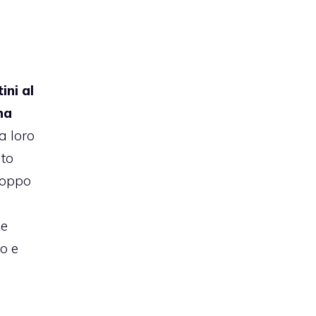
i
ini al
na
a loro
lto
roppo
le
to e