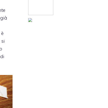
nte
 già
 è
 si
to
di