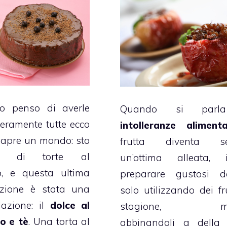
o penso di averle
Quando si parl
eramente tutte ecco
intolleranze alimenta
 apre un mondo: sto
frutta diventa s
do di torte al
un’ottima alleata, in
to, e questa ultima
preparare gustosi de
zione è stata una
solo utilizzando dei fru
lazione: il
dolce al
stagione, ma
to
e
tè
. Una torta al
abbinandoli a della 