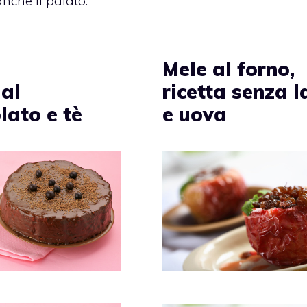
anche il palato.
Mele al forno,
ricetta senza l
 al
e uova
lato e tè