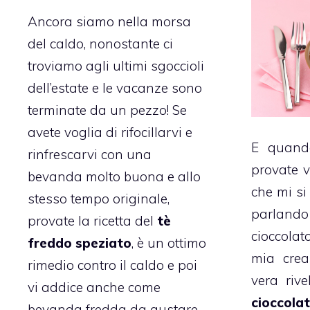
Ancora siamo nella morsa
del caldo, nonostante ci
troviamo agli ultimi sgoccioli
dell’estate e le vacanze sono
terminate da un pezzo! Se
avete voglia di rifocillarvi e
E quand
rinfrescarvi con una
provate v
bevanda molto buona e allo
che mi si
stesso tempo originale,
parlan
provate la ricetta del
tè
cioccola
freddo speziato
, è un ottimo
mia crea
rimedio contro il caldo e poi
vera rive
vi addice anche come
cioccola
bevanda fredda da gustare