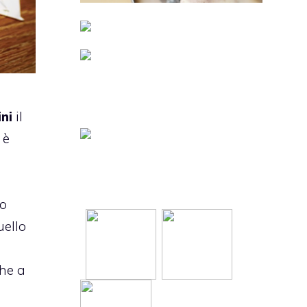
ni
il
 è
l
io
uello
l
he a