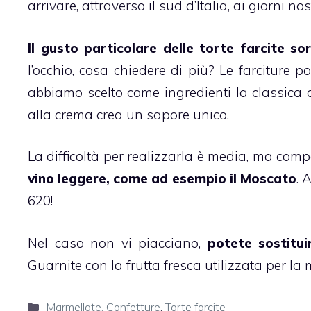
arrivare, attraverso il sud d’Italia, ai giorni nost
Il gusto particolare delle torte farcite s
l’occhio, cosa chiedere di più? Le farciture 
abbiamo scelto come ingredienti la classica
alla crema crea un sapore unico.
La difficoltà per realizzarla è media, ma com
vino leggere, come ad esempio il Moscato
. 
620!
Nel caso non vi piacciano,
potete sostitu
Guarnite con la
frutta fresca
utilizzata per la 
Categorie
Marmellate, Confetture
,
Torte farcite