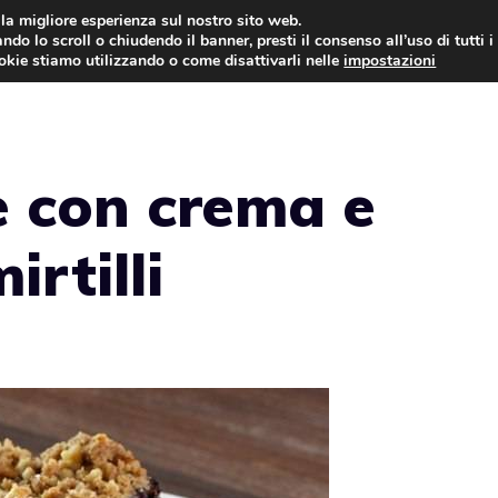
i la migliore esperienza sul nostro sito web.
ndo lo scroll o chiudendo il banner, presti il consenso all’uso di tutti i
ookie stiamo utilizzando o come disattivarli nelle
impostazioni
TORTE AL CIOCCOLATO
TORTE CLASSICHE
le con crema e
rtilli