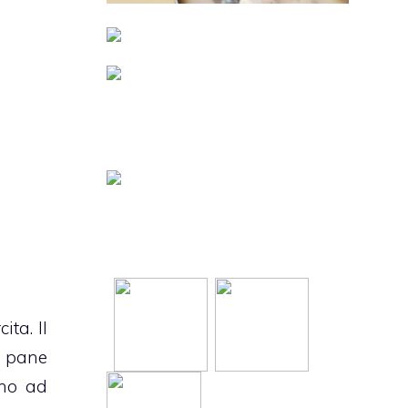
rcita
. Il
l pane
ino ad