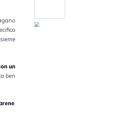
pagano
cifico
insieme
con un
ta ben
arene
.