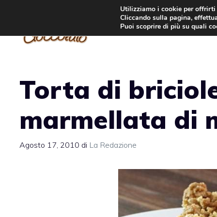
Vai
Utilizziamo i cookie per offrirt
Cliccando sulla pagina, effettua
al
Puoi scoprire di più su quali c
contenuto
Torta di bricio
marmellata di mi
Agosto 17, 2010
di
La Redazione