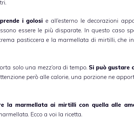
ri.
orprende i golosi
e all’esterno le decorazioni ap
possono essere le più disparate. In questo caso spe
crema pasticcera
e la
marmellata
di mirtilli, che 
porta solo una mezz’ora di tempo.
Si può gustare 
Attenzione però alle calorie, una porzione ne appor
ire la marmellata ai
mirtilli
con quella alle am
marmellata. Ecco a voi la ricetta.