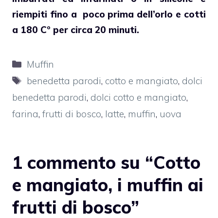
riempiti fino a poco prima dell’orlo e cotti
a 180 C° per circa 20 minuti.
Categorie
Muffin
Tag
benedetta parodi
,
cotto e mangiato
,
dolci
benedetta parodi
,
dolci cotto e mangiato
,
farina
,
frutti di bosco
,
latte
,
muffin
,
uova
1 commento su “Cotto
e mangiato, i muffin ai
frutti di bosco”