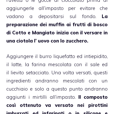
l’uvetta o le gocce di cioccolato prima di
aggiungerle all’impasto per evitare che
vadano a depositarsi sul fondo.
La
preparazione dei
muffin
ai frutti di bosco
di
Cotto e Mangiato
inizia con il versare in
una ciotola l’ uovo con lo zucchero.
Aggiungere il burro liquefatto ed intiepidito,
il
latte
, la farina mescolata con il sale ed
il lievito setacciato. Una volta versati, questi
ingredienti andranno mescolati con un
cucchiaio e solo a questo punto andranno
aggiunti i
mirtilli
all’impasto.
Il composto
così ottenuto va versato nei pirottini
imburrati ed infarinati o in silicone e