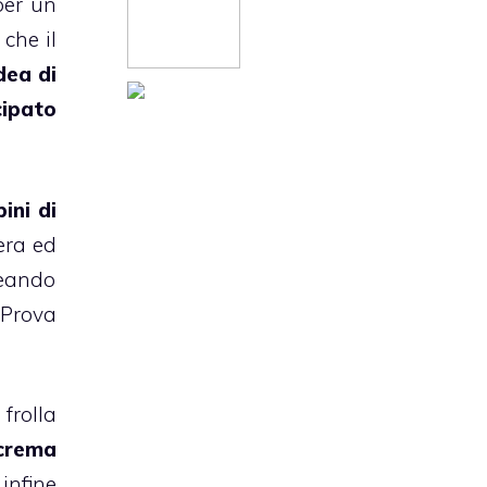
per un
che il
dea di
cipato
ini
di
era ed
eando
 Prova
frolla
crema
 infine