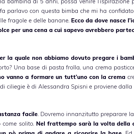
 bambina di 5 anni, possa venire l’ispirazione 
i fa parlavo con questa bimba che mi ha confidato 
lle fragole e delle banane.
Ecco da dove nasce l’i
lce per una cena a cui sapevo avrebbero parte
per la quale non abbiamo dovuto pregare i
bamb
torto? Una base di
pasta frolla
, una crema pasticc
rno vanno a formare un tutt’uno con la crema
cr
a
di
ciliegie
è di Alessandra Spisni e proviene dalla
stanza facile
. Dovremo innanzitutto preparare la 
 come solito.
Nel frattempo sarà la volta della
un pò prima di andare a ricoprire la base
. Ed