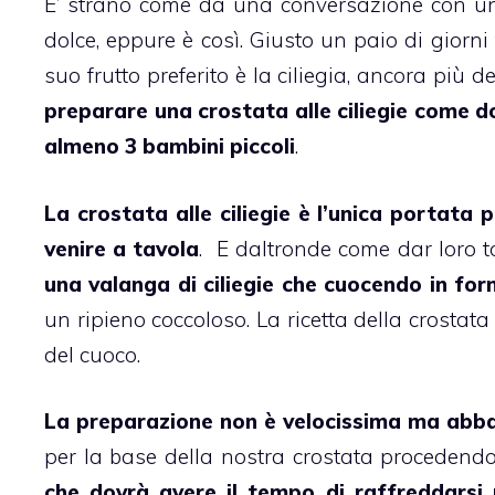
E’ strano come da una conversazione con una
dolce, eppure è così. Giusto un paio di giorn
suo frutto preferito è la
ciliegia
, ancora più de
preparare una
crostata
alle
ciliegie
come do
almeno 3
bambini
piccoli
.
La
crostata
alle
ciliegie
è l’unica portata 
venire a tavola
. E daltronde come dar loro 
una valanga di ciliegie che cuocendo in fo
un ripieno coccoloso. La ricetta della
crostat
del cuoco.
La preparazione non è velocissima ma abba
per la base della nostra
crostata
procedendo
che dovrà avere il tempo di raffreddarsi 