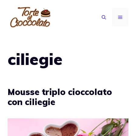
Vai
al
MENU
contenuto
ciliegie
Mousse triplo cioccolato
con ciliegie