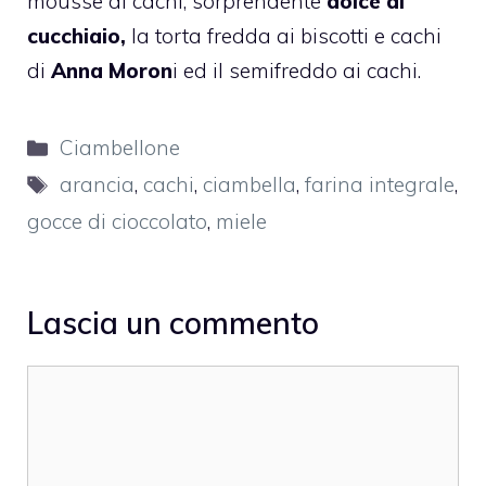
mousse ai cachi
, sorprendente
dolce al
cucchiaio,
la
torta fredda ai biscotti e cachi
di
Anna Moron
i ed il
semifreddo ai cachi.
Categorie
Ciambellone
Tag
arancia
,
cachi
,
ciambella
,
farina integrale
,
gocce di cioccolato
,
miele
Lascia un commento
Commento