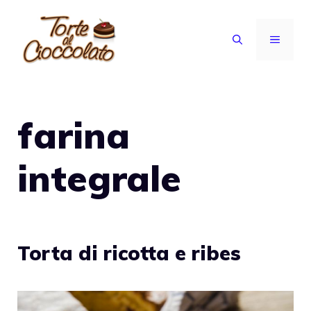
Vai
al
MENU
contenuto
farina
integrale
Torta di ricotta e ribes