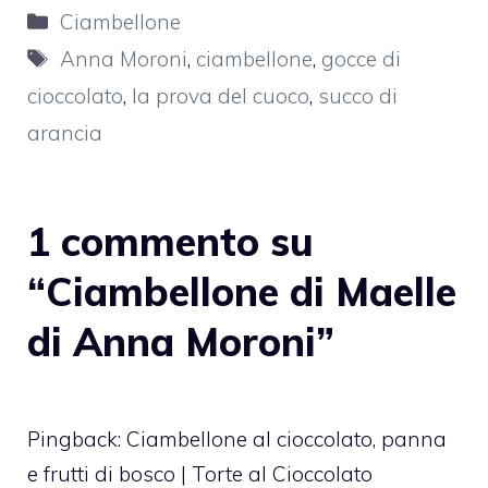
Categorie
Ciambellone
Tag
Anna Moroni
,
ciambellone
,
gocce di
cioccolato
,
la prova del cuoco
,
succo di
arancia
1 commento su
“Ciambellone di Maelle
di Anna Moroni”
Pingback:
Ciambellone al cioccolato, panna
e frutti di bosco | Torte al Cioccolato