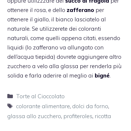
oppure utilizzzare del
succo di fragola
per
ottenere il rosa, e dello
zafferano
per
ottenere il giallo, il bianco lasciatelo al
naturale. Se utilizzerete dei coloranti
naturali, come quelli appena citati, essendo
liquidi (lo zafferano va allungato con
dell’acqua tiepida) dovrete aggiungere altro
zucchero a velo alla glassa per renderla più
solida e farla aderire al meglio ai
bigné
.
Categorie
Torte al Cioccolato
Tag
colorante alimentare
,
dolci da forno
,
glassa allo zucchero
,
profiteroles
,
ricotta