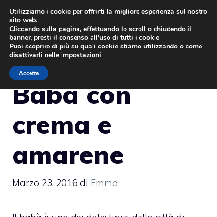
Vai
Utilizziamo i cookie per offrirti la migliore esperienza sul nostro
sito web.
al
MENU
Cliccando sulla pagina, effettuando lo scroll o chiudendo il
contenuto
banner, presti il consenso all’uso di tutti i cookie
Puoi scoprire di più su quali cookie stiamo utilizzando o come
disattivarli nelle
impostazioni
Accetta
Babà con
crema e
amarene
Marzo 23, 2016
di
Emma
Il babà è uno dei dolci tipici della città di