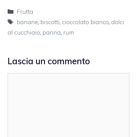
Categorie
Frutta
Tag
banane
,
biscotti
,
cioccolato bianco
,
dolci
al cucchiaio
,
panna
,
rum
Lascia un commento
Commento