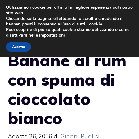
Vai
Utilizziamo i cookie per offrirti la migliore esperienza sul nostro
sito web.
al
MENU
Cliccando sulla pagina, effettuando lo scroll o chiudendo il
contenuto
banner, presti il consenso all’uso di tutti i cookie
Puoi scoprire di più su quali cookie stiamo utilizzando o come
disattivarli nelle
impostazioni
Accetta
Banane al rum
con spuma di
cioccolato
bianco
Agosto 26, 2016
di
Gianni Puglisi