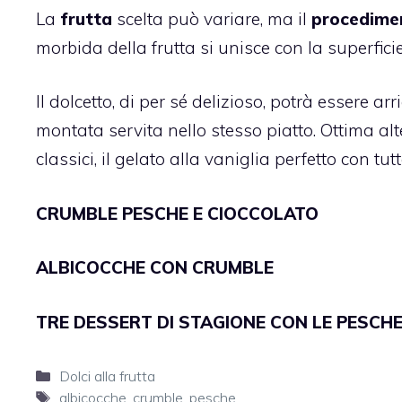
La
frutta
scelta può variare, ma il
procedimen
morbida della frutta si unisce con la superfici
Il dolcetto, di per sé delizioso, potrà essere 
montata servita nello stesso piatto. Ottima al
classici, il gelato alla vaniglia perfetto con tutt
CRUMBLE PESCHE E CIOCCOLATO
ALBICOCCHE CON CRUMBLE
TRE DESSERT DI STAGIONE CON LE PESCH
Categorie
Dolci alla frutta
Tag
albicocche
,
crumble
,
pesche