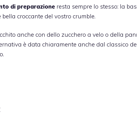
to di preparazione
resta sempre lo stesso: la ba
e bella croccante del vostro crumble.
arricchito anche con dello zucchero a velo o della pa
ternativa è data chiaramente anche dal classico de
o.
E