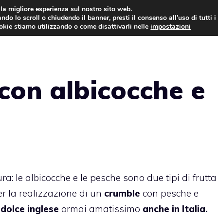
i la migliore esperienza sul nostro sito web.
ndo lo scroll o chiudendo il banner, presti il consenso all’uso di tutti i
ookie stiamo utilizzando o come disattivarli nelle
impostazioni
TORTE AL CIOCCOLATO
TORTE CLASSICHE
con albicocche e
ra: le albicocche e le pesche sono due tipi di frutta
er la realizzazione di un
crumble
con pesche e
dolce inglese
ormai amatissimo
anche in Italia.