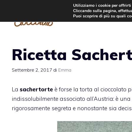
Vai
Utilizziamo i cookie per offrirt
Cliccando sulla pagina, effettua
al
Puoi scoprire di più su quali c
contenuto
Ricetta Sachert
Settembre 2, 2017
di
Emma
La
sachertorte
è forse la
torta al cioccolato 
indissolubilmente associato all’Austria: è una d
rigorosamente segreta e nonostante sia decisam