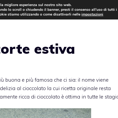
i la migliore esperienza sul nostro sito web.
ndo lo scroll o chiudendo il banner, presti il consenso all’uso di tutti i
ookie stiamo utilizzando o come disattivarli nelle
impostazioni
TORTE AL CIOCCOLATO
TORTE CLASSICHE
orte estiva
più buona e più famosa che ci sia: il nome viene
elizia al cioccolato la cui ricetta originale resta
ente ricca di cioccolato è ottima in tutte le stagio