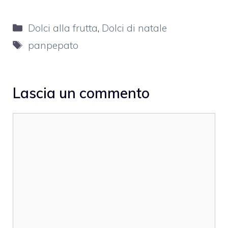
Categorie
Dolci alla frutta
,
Dolci di natale
Tag
panpepato
Lascia un commento
Commento