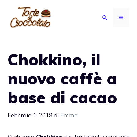
Vai
al
MENU
contenuto
Chokkino, il
nuovo caffè a
base di cacao
Febbraio 1, 2018
di
Emma
Si chiama
Chokkino
e si tratta della versione