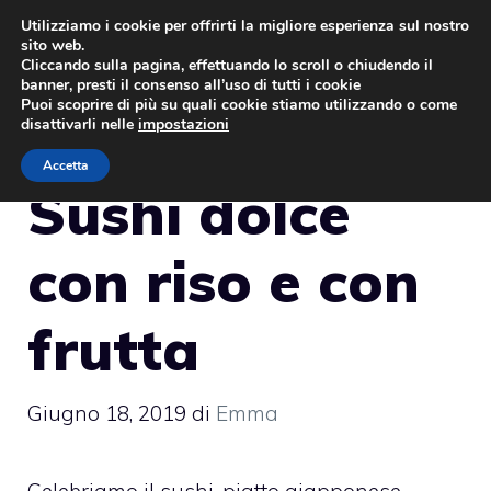
Vai
Utilizziamo i cookie per offrirti la migliore esperienza sul nostro
sito web.
al
MENU
Cliccando sulla pagina, effettuando lo scroll o chiudendo il
contenuto
banner, presti il consenso all’uso di tutti i cookie
Puoi scoprire di più su quali cookie stiamo utilizzando o come
disattivarli nelle
impostazioni
Accetta
Sushi dolce
con riso e con
frutta
Giugno 18, 2019
di
Emma
Celebriamo il sushi, piatto giapponese