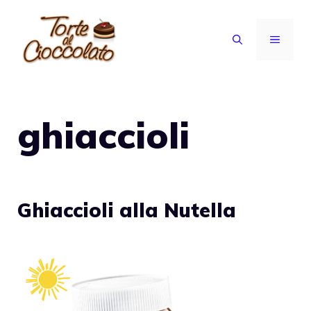
Vai
al
MENU
contenuto
ghiaccioli
Ghiaccioli alla Nutella