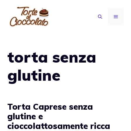
Vai
al
MENU
contenuto
torta senza
glutine
Torta Caprese senza
glutine e
cioccolattosamente ricca