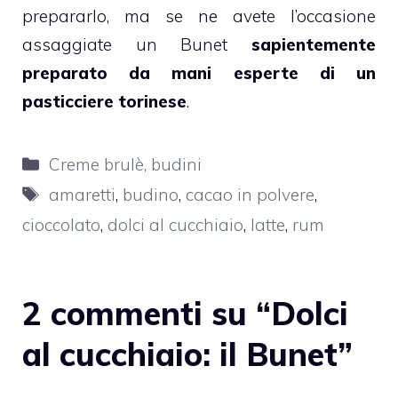
prepararlo, ma se ne avete l’occasione
assaggiate un
Bunet
sapientemente
preparato da mani esperte di un
pasticciere torinese
.
Categorie
Creme brulè, budini
Tag
amaretti
,
budino
,
cacao in polvere
,
cioccolato
,
dolci al cucchiaio
,
latte
,
rum
2 commenti su “Dolci
al cucchiaio: il Bunet”