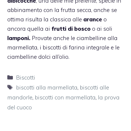
albicocche
, una delle mie preferite, specie in
abbinamento con la frutta secca, anche se
ottima risulta la classica alle
arance
o
ancora quella ai
frutti di bosco
o ai soli
lamponi.
Provate anche le
ciambelline alla
marmellata
, i
biscotti di farina integrale
e le
ciambelline dolci all’olio.
Categorie
Biscotti
Tag
biscotti alla marmellata
,
biscotti alle
mandorle
,
biscotti con marmellata
,
la prova
del cuoco