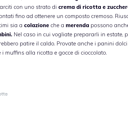
arciti con uno strato di
crema di ricotta e zucche
ontati fino ad ottenere un composto cremoso. Riusc
timi sia a
colazione
che a
merenda
possono anch
bini.
Nel caso in cui vogliate prepararli in estate, p
otrebbero patire il caldo. Provate anche
i panini dolci
 i
muffins alla ricotta e gocce di cioccolato
.
otta