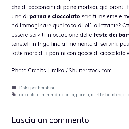
che di bocconcini di pane morbidi, già pronti, f
uno di
panna e cioccolato
sciolti insieme e m
ad immaginare qualcosa di più allettante? Ot
essere serviti in occasione delle
feste dei bam
teneteli in frigo fino al momento di servirli, p
latte morbidi
, i
panini con gocce di cioccolato
e
Photo Credits |
jreika
/
Shutterstock.com
Categorie
Dolci per bambini
Tag
cioccolato
,
merenda
,
panini
,
panna
,
ricette bambini
,
ric
Lascia un commento