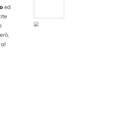
ro
ed
ite
e
erò,
 al