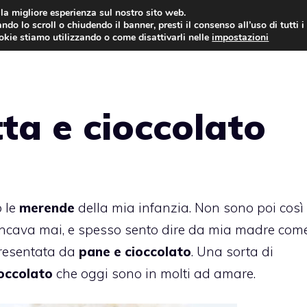
i la migliore esperienza sul nostro sito web.
ndo lo scroll o chiudendo il banner, presti il consenso all’uso di tutti i
ookie stiamo utilizzando o come disattivarli nelle
impostazioni
TORTE AL CIOCCOLATO
TORTE CLASSICHE
tta e cioccolato
 le
merende
della mia infanzia. Non sono poi così
ncava mai, e spesso sento dire da mia madre com
presentata da
pane e cioccolato
. Una sorta di
ioccolato
che oggi sono in molti ad amare.