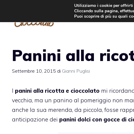
Vai
Utilizziamo i cookie per offrirt
Cliccando sulla pagina, effettua
al
Puoi scoprire di più su quali c
contenuto
Panini alla rico
Settembre 10, 2015
di
Gianni Puglisi
I
panini alla ricotta e cioccolato
mi ricordano
vecchia, ma un panino al pomeriggio non ma
anche la sua merenda, da piccola, fosse rap
anticipazione dei
panini dolci con gocce di c