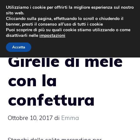
Vai
Utilizziamo i cookie per offrirti la migliore esperienza sul nostro
sito web.
al
MENU
Cliccando sulla pagina, effettuando lo scroll o chiudendo il
contenuto
banner, presti il consenso all’uso di tutti i cookie
Puoi scoprire di più su quali cookie stiamo utilizzando o come
disattivarli nelle
impostazioni
Accetta
Girelle di mele
con la
confettura
Ottobre 10, 2017
di
Emma
Stanchi delle solite merendine per