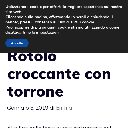
Vai
Utilizziamo i cookie per offrirti la migliore esperienza sul nostro
sito web.
al
MENU
Cliccando sulla pagina, effettuando lo scroll o chiudendo il
contenuto
banner, presti il consenso all’uso di tutti i cookie
Puoi scoprire di più su quali cookie stiamo utilizzando o come
disattivarli nelle
impostazioni
Accetta
Rotolo
croccante con
torrone
Gennaio 8, 2019
di
Emma
Alla fine delle feste avrete certamente del