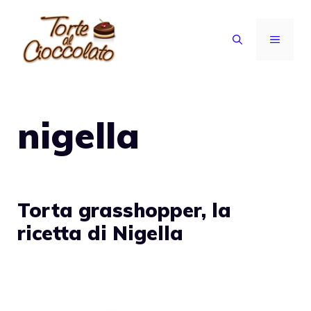
Vai
al
MENU
contenuto
nigella
Torta grasshopper, la
ricetta di Nigella