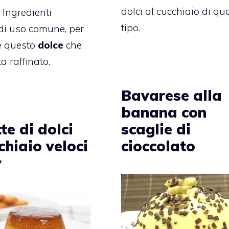
dolci al cucchiaio di qu
 Ingredienti
tipo.
 di uso comune, per
e questo
dolce
che
a raffinato.
Bavarese alla
banana con
scaglie di
tte di dolci
cioccolato
chiaio veloci
y