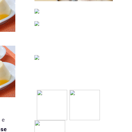
 e
ese