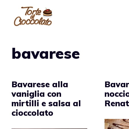
Vai
al
contenuto
bavarese
Bavarese alla
Bavar
vaniglia con
noccio
mirtilli e salsa al
Renat
cioccolato