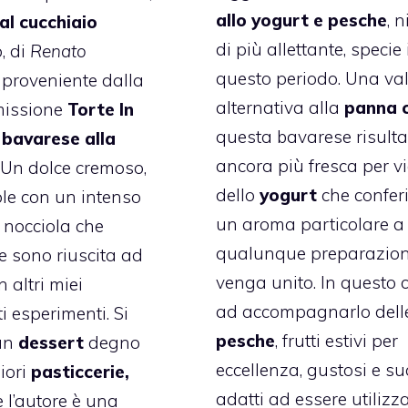
allo yogurt e pesche
, 
al cucchiaio
di più allettante, specie 
, di
Renato
questo periodo. Una va
, proveniente dalla
alternativa alla
panna 
missione
Torte In
questa bavarese risult
a
bavarese alla
ancora più fresca per v
. Un dolce cremoso,
dello
yogurt
che confer
ole con un intenso
un aroma particolare a
 nocciola che
qualunque preparazio
 sono riuscita ad
venga unito. In questo 
n altri miei
ad accompagnarlo dell
i esperimenti. Si
pesche
, frutti estivi per
un
dessert
degno
eccellenza, gustosi e su
iori
pasticcerie,
adatti ad essere utilizza
e l’autore è una