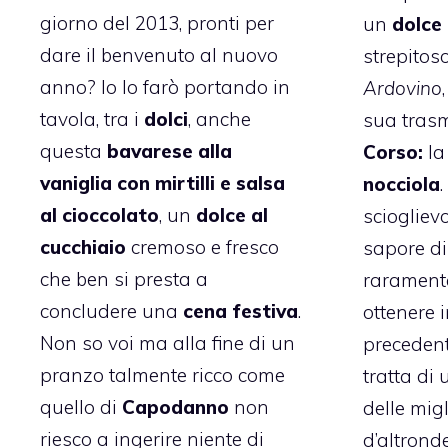
giorno del 2013, pronti per
un
dolce 
dare il benvenuto al nuovo
strepitoso
anno? Io lo farò portando in
Ardovino
tavola, tra i
dolci
, anche
sua tras
questa
bavarese alla
Corso:
l
vaniglia con mirtilli e salsa
nocciola
al cioccolato
, un
dolce al
sciogliev
cucchiaio
cremoso e fresco
sapore di
che ben si presta a
raramente
concludere una
cena festiva
.
ottenere i
Non so voi ma alla fine di un
precedent
pranzo talmente ricco come
tratta di 
quello di
Capodanno
non
delle migl
riesco a ingerire niente di
d’altrond