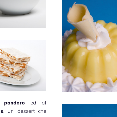
al
pandoro
ed al
ne
, un dessert che