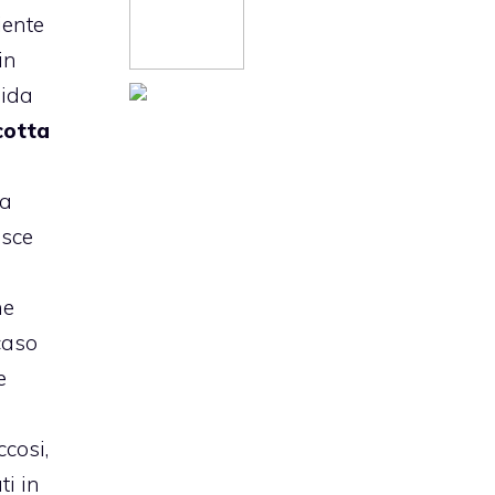
niente
in
lida
cotta
a
ia
isce
ne
caso
e
ccosi,
ti in