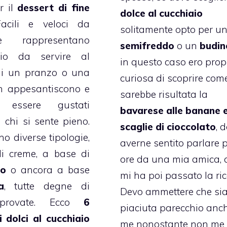
r il
dessert di fine
dolce al cucchiaio
Facili e veloci da
solitamente opto per u
re rappresentano
semifreddo
o un
budin
zio da servire al
in questo caso ero prop
di un pranzo o una
curiosa di scoprire com
n appesantiscono e
sarebbe risultata la
 essere gustati
bavarese alle banane 
chi si sente pieno.
scaglie di cioccolato
, 
no diverse tipologie,
averne sentito parlare 
i creme, a base di
ore da una mia amica, 
to
o ancora a base
mi ha poi passato la ric
a
, tutte degne di
Devo ammettere che si
 provate. Ecco
6
piaciuta parecchio anc
i dolci al cucchiaio
me nonostante non me 