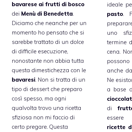
bavarese ai frutti di bosco
ideale pe
dei
Menù di Benedetta
.
pasto
. 
Diciamo che neanche per un
prepara
momento ho pensato che si
uno sfi
sarebbe trattato di un dolce
termine 
di difficile esecuzione,
cena. No
nonostante non abbia tutta
possono
questa dimestichezza con le
anche da 
bavaresi
. Non si tratta di un
Ne esisto
tipo di dessert che preparo
a base d
così spesso, ma ogni
cioccola
qualvolta trovo una ricetta
di
frutt
sfiziosa non mi faccio di
essere
certo pregare. Questa
ricette d