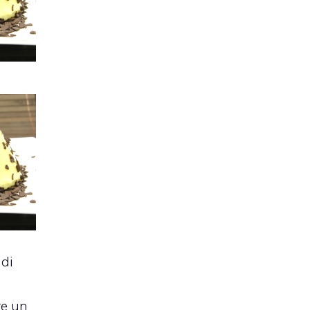
di
re un