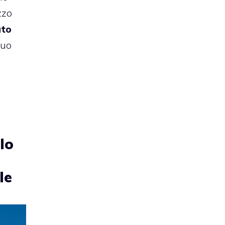
zzo
ato
suo
lo
le