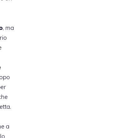
n
o
, ma
rio
e
e
dopo
per
che
etta.
a
he a
lo