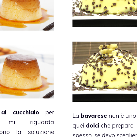
 al cucchiaio
per
La
bavarese
non è uno 
o mi riguarda
quei
dolci
che preparo
scono la soluzione
spesso, se devo sceglie