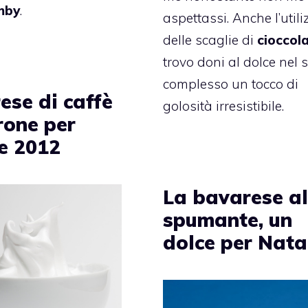
imby
.
aspettassi. Anche l’utili
delle scaglie di
cioccol
trovo doni al dolce nel 
complesso un tocco di
ese di caffè
golosità irresistibile.
rone per
e 2012
La bavarese al
spumante, un
dolce per Nata