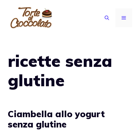
Vai
al
MENU
contenuto
ricette senza
glutine
Ciambella allo yogurt
senza glutine