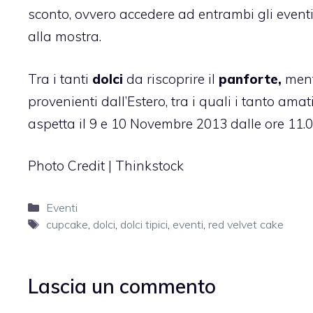
sconto, ovvero accedere ad entrambi gli eventi 
alla mostra.
Tra i tanti
dolci
da riscoprire il
panforte,
ment
provenienti dall’Estero, tra i quali i tanto ama
aspetta il 9 e 10 Novembre 2013 dalle ore 11.00
Photo Credit | Thinkstock
Categorie
Eventi
Tag
cupcake
,
dolci
,
dolci tipici
,
eventi
,
red velvet cake
Lascia un commento