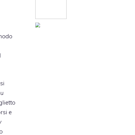
 modo
l
si
nu
glietto
rsi e
y
no