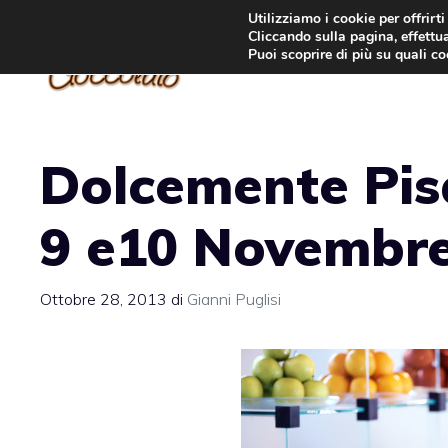
Vai
Utilizziamo i cookie per offrirt
Cliccando sulla pagina, effettua
al
Puoi scoprire di più su quali c
contenuto
Dolcemente Pisa
9 e10 Novembr
Ottobre 28, 2013
di
Gianni Puglisi