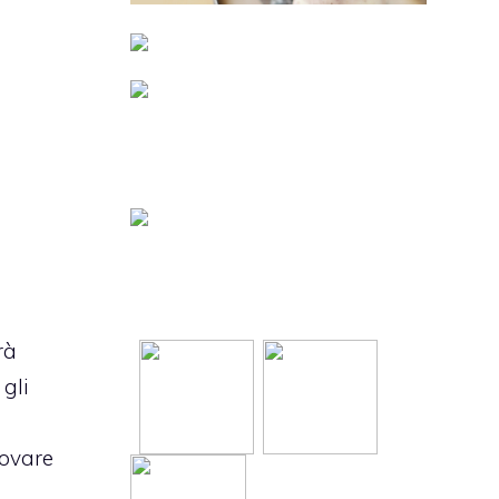
rà
 gli
rovare