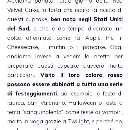
Abbiamo parlato l’altro giorno della
Red
Velvet Cake
, la torta che ispira la ricetta di
questi
cupcake
,
ben nota negli Stati Uniti
del Sud
, e che è da tempo diventata un
dolce affermato come la
Apple Pie
, il
Cheesecake
, i
muffin
o i
pancake
. Oggi
andiamo invece a vedere la ricetta per
preparare questi
cupcake
davvero molto
particolari.
Visto il loro colore rosso
possono essere abbinati a tutta una serie
di festeggiamenti
, ad esempio le feste di
laurea,
San Valentino
,
Halloween
o feste a
tema “sanguinolento”, come feste di vampiri,
molto in voga grazie a
Twilight
, e perché no,