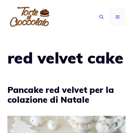
Vai
al
MENU
contenuto
red velvet cake
Pancake red velvet per la
colazione di Natale