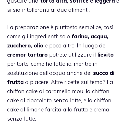
gustare una
torta alta, soffice e leggera
e
si sia intolleranti ai due alimenti.
La preparazione è piuttosto semplice, così
come gli ingredienti: solo
farina, acqua,
zucchero, olio
e poco altro. In luogo del
cremor tartaro
potrete utilizzare il
lievito
per torte, come ho fatto io, mentre in
sostituzione dell’acqua anche del
succo di
frutta
a piacere. Altre ricette sul tema? La
chiffon cake al caramello mou
, la
chiffon
cake al cioccolato senza latte
, e la
chiffon
cake al limone farcita alla frutta e crema
senza latte.