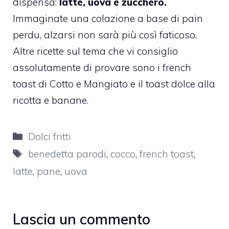
dispensa:
latte, uova e zucchero.
Immaginate una colazione a base di pain
perdu, alzarsi non sarà più così faticoso.
Altre ricette sul tema che vi consiglio
assolutamente di provare sono i
french
toast di Cotto e Mangiato
e il
toast dolce alla
ricotta e banane.
Categorie
Dolci fritti
Tag
benedetta parodi
,
cocco
,
french toast
,
latte
,
pane
,
uova
Lascia un commento