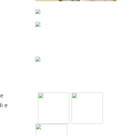
Le
i e