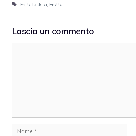
Tag
Frittelle dolci
,
Frutta
Lascia un commento
Commento
Nome