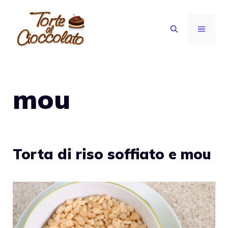
Vai
al
MENU
contenuto
mou
Torta di riso soffiato e mou