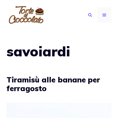
Vai
al
MENU
contenuto
savoiardi
Tiramisù alle banane per
ferragosto