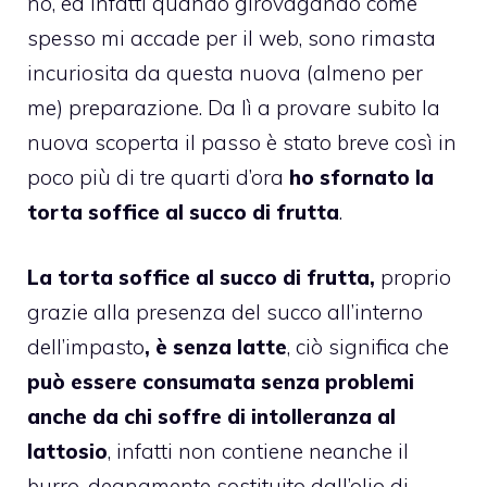
no, ed infatti quando girovagando come
spesso mi accade per il web, sono rimasta
incuriosita da questa nuova (almeno per
me) preparazione. Da lì a provare subito la
nuova scoperta il passo è stato breve così in
poco più di tre quarti d’ora
ho sfornato la
torta soffice
al succo di
frutta
.
La torta soffice
al succo di
frutta
,
proprio
grazie alla presenza del succo all’interno
dell’impasto
, è
senza latte
,
ciò significa che
può essere consumata senza problemi
anche da chi soffre di intolleranza al
lattosio
, infatti non contiene neanche il
burro, degnamente sostituito dall’olio di