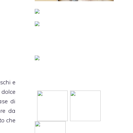
schi e
 dolce
ase di
are da
to che