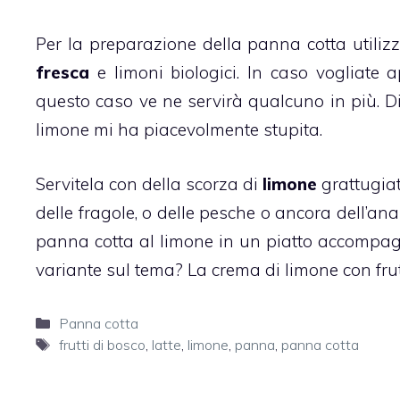
Per la preparazione della
panna cotta
utiliz
fresca
e limoni biologici. In caso vogliate 
questo caso ve ne servirà qualcuno in più. Dir
limone mi ha piacevolmente stupita.
Servitela con della scorza di
limone
grattugiat
delle fragole, o delle pesche o ancora dell’an
panna cotta
al limone in un piatto accompa
variante sul tema? La
crema di limone con frut
Categorie
Panna cotta
Tag
frutti di bosco
,
latte
,
limone
,
panna
,
panna cotta