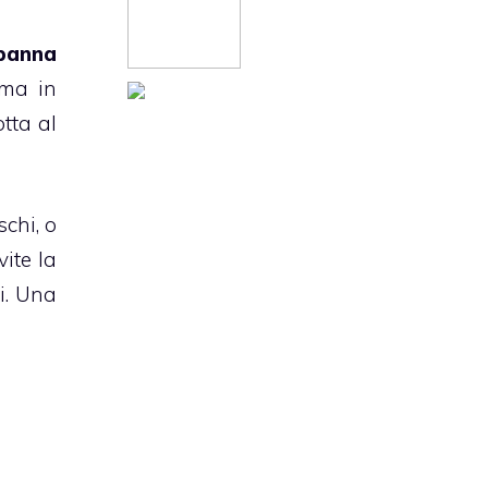
panna
 ma in
tta
al
schi, o
ite la
i. Una