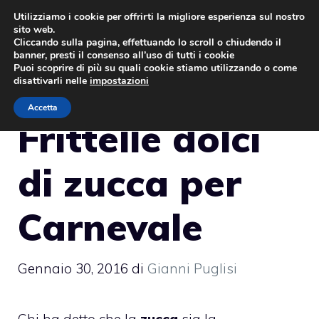
Vai
Utilizziamo i cookie per offrirti la migliore esperienza sul nostro
sito web.
al
MENU
Cliccando sulla pagina, effettuando lo scroll o chiudendo il
contenuto
banner, presti il consenso all’uso di tutti i cookie
Puoi scoprire di più su quali cookie stiamo utilizzando o come
disattivarli nelle
impostazioni
Accetta
Frittelle dolci
di zucca per
Carnevale
Gennaio 30, 2016
di
Gianni Puglisi
Chi ha detto che la
zucca
sia la