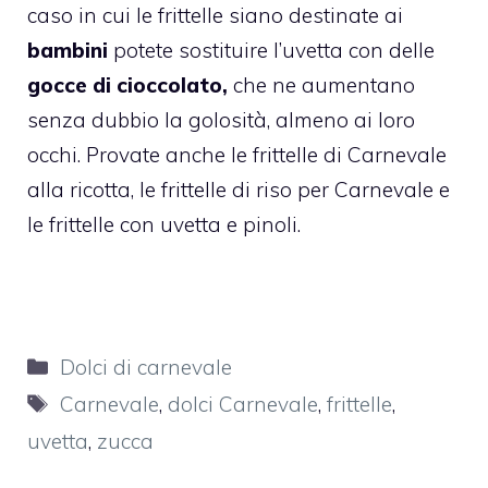
caso in cui le frittelle siano destinate ai
bambini
potete sostituire l’uvetta con delle
gocce di cioccolato,
che ne aumentano
senza dubbio la golosità, almeno ai loro
occhi. Provate anche le
frittelle di Carnevale
alla ricotta
, le
frittelle di riso per Carnevale
e
le
frittelle con uvetta e pinoli
.
Categorie
Dolci di carnevale
Tag
Carnevale
,
dolci Carnevale
,
frittelle
,
uvetta
,
zucca