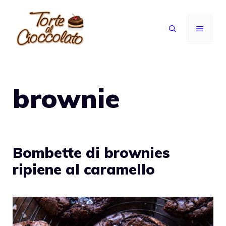
Vai
al
MENU
contenuto
brownie
Bombette di brownies
ripiene al caramello