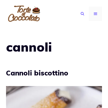
Vai
al
MENU
contenuto
cannoli
Cannoli biscottino