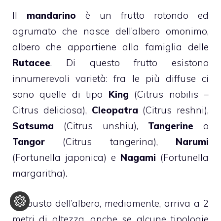
Il
mandarino
è un frutto rotondo ed
agrumato che nasce dell’albero omonimo,
albero che appartiene alla famiglia delle
Rutacee
. Di questo frutto esistono
innumerevoli varietà: fra le più diffuse ci
sono quelle di tipo
King
(Citrus nobilis –
Citrus deliciosa),
Cleopatra
(Citrus reshni),
Satsuma
(Citrus unshiu),
Tangerine
o
Tangor
(Citrus tangerina),
Narumi
(Fortunella japonica) e
Nagami
(Fortunella
margaritha)
.
L’arbusto dell’albero, mediamente, arriva a 2
metri di altezza, anche se alcune tipologie