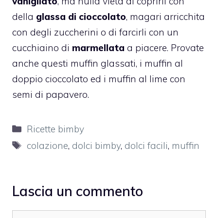
vanigliato
, ma nulla vieta di coprirli con
della
glassa di cioccolato
, magari arricchita
con degli zuccherini o di farcirli con un
cucchiaino di
marmellata
a piacere. Provate
anche
questi muffin glassati
, i
muffin al
doppio cioccolato
ed i
muffin al lime con
semi di papavero.
Categorie
Ricette bimby
Tag
colazione
,
dolci bimby
,
dolci facili
,
muffin
Lascia un commento
Commento