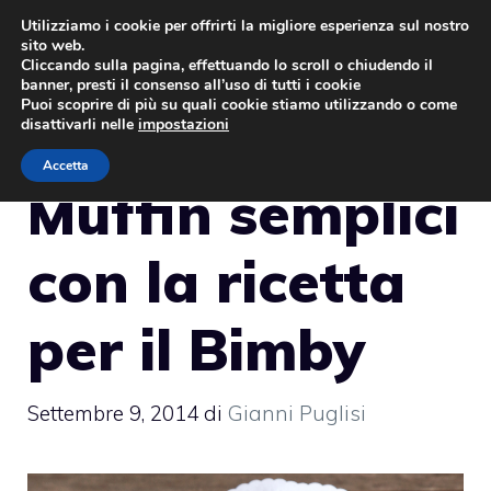
Vai
Utilizziamo i cookie per offrirti la migliore esperienza sul nostro
sito web.
al
MENU
Cliccando sulla pagina, effettuando lo scroll o chiudendo il
contenuto
banner, presti il consenso all’uso di tutti i cookie
Puoi scoprire di più su quali cookie stiamo utilizzando o come
disattivarli nelle
impostazioni
Accetta
Muffin semplici
con la ricetta
per il Bimby
Settembre 9, 2014
di
Gianni Puglisi