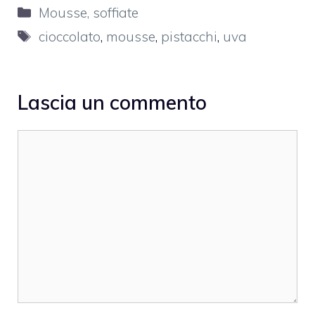
Categorie
Mousse, soffiate
Tag
cioccolato
,
mousse
,
pistacchi
,
uva
Lascia un commento
Commento