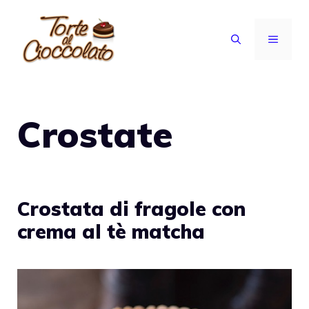
Vai
al
MENU
contenuto
Crostate
Crostata di fragole con
crema al tè matcha